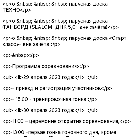
<p>o &nbsp; &nbsp; &nbsp; парусная доска
ТЕХНО</p>
<p>o &nbsp; &nbsp; &nbsp; парусная доска
ФАНБОРД (SLALOM, ДНК 5,0- вне зачёта)</p>
<p>o &nbsp; &nbsp; &nbsp; парусная доска «Старт
класс»- вне зачёта</p>
<p>&nbsp;</p>
<p>Программа соревнования:</p>
<ul> <li>29 апреля 2023 года:</li> </ul>
<p>- приезд и регистрация участников</p>
<p>- 15.00 - тренировочная гонка</p>
<ul> <li>30 апреля 2023 года:</li> </ul>
<p>11.00 – церемония открытия соревнования,</p>
<p>13:00 –первая гонка гоночного дня, кроме