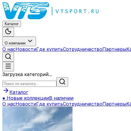
Каталог
О компании
О нас
Новости
Где купить
Сотрудничество
Партнеры
К
Загрузка категорий...
Каталог
● Новые коллекции
В наличии
О нас
Новости
Где купить
Сотрудничество
Партнеры
К