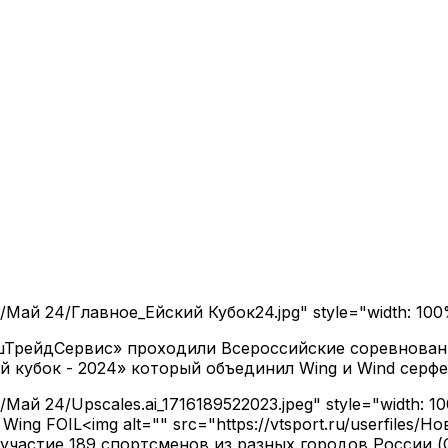
ти/Май 24/Главное_Ейский Кубок24.jpg" style="width: 10
нешТрейдСервис» проходили Всероссийские соревнован
й кубок - 2024» который объединил Wing и Wind серф
ти/Май 24/Upscales.ai_1716189522023.jpeg" style="width:
ing FOIL<img alt="" src="https://vtsport.ru/userfiles/Но
 участие 189 спортсменов из разных городов России 