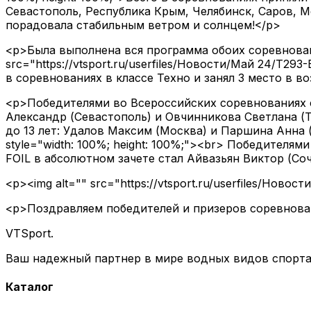
Севастополь, Республика Крым, Челябинск, Саров, М
порадовала стабильным ветром и солнцем!</p>
<p>Была выполнена вся программа обоих соревнований
src="https://vtsport.ru/userfiles/Новости/Май 24/Т29
в соревнованиях в классе Техно и занял 3 место в в
<p>Победителями во Всероссийских соревнованиях ста
Александр (Севастополь) и Овчинникова Светлана (Те
до 13 лет: Удалов Максим (Москва) и Паршина Анна (Те
style="width: 100%; height: 100%;"><br> Победителя
FOIL в абсолютном зачете стал Айвазьян Виктор (Со
<p><img alt="" src="https://vtsport.ru/userfiles/Новос
<p>Поздравляем победителей и призеров соревнован
VTSport
.
Ваш надежный партнер в мире водных видов спорта.
Каталог