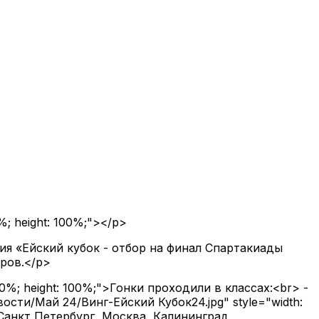
0%; height: 100%;"></p>
ия «Ейский кубок - отбор на финал Спартакиады
еров.</p>
 100%; height: 100%;">Гонки проходили в классах:<br> -
вости/Май 24/Винг-Ейский Кубок24.jpg" style="width:
(Санкт Петербург, Москва, Калининград,