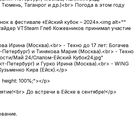
 Тюмень, Таганрог и др.)<br> Погода в этом году
ок в фестивале «Ейский кубок – 2024».<img alt=""
0%;">Райдер VTSteam Глеб Кожевников принимал участие
ва Ирина (Москва).<br> - Техно до 17 лет: Богачев
-Петербург) и Тинякова Мария (Москва).<br> - Техно
вости/Май 24/Слалом-Ейский Кубок24.jpg"
нкт-Петербург) и Гурко Ирина (Москва).<br> - WING
Кузьменко Кира (Ейск).</p>
; height: 100%;"></p>
тие!<br> До встречи в Ейске в сентябре!</p>
ование.