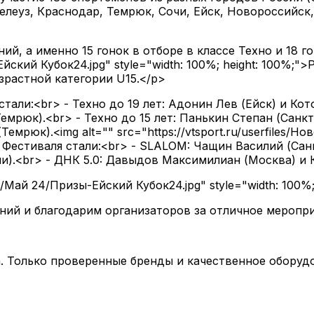
елеуз, Краснодар, Темрюк, Сочи, Ейск, Новороссийск,
, а именно 15 гонок в отборе в классе Техно и 18 гон
3-Ейский Кубок24.jpg" style="width: 100%; height: 10
озрастной категории U15.</p>
ли:<br> - Техно до 19 лет: Адонин Лев (Ейск) и Кото
мрюк).<br> - Техно до 15 лет: Панькин Степан (Санкт
мрюк).<img alt="" src="https://vtsport.ru/userfiles/Но
ми Фестиваля стали:<br> - SLALOM: Чащин Василий (Са
чи).<br> - ДНК 5.0: Давыдов Максимилиан (Москва) и 
ти/Май 24/Призы-Ейский Кубок24.jpg" style="width: 100%
ий и благодарим организаторов за отличное мероприя
 Только проверенные бренды и качественное оборуд