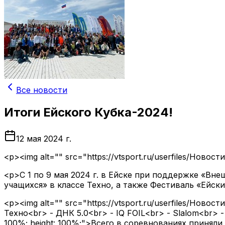
Все новости
Итоги Ейского Кубка-2024!
12 мая 2024 г.
<p><img alt="" src="https://vtsport.ru/userfiles/Новос
<p>С 1 по 9 мая 2024 г. в Ейске при поддержке «В
учащихся» в классе Техно, а также Фестиваль «Ейски
<p><img alt="" src="https://vtsport.ru/userfiles/Новос
Техно<br> - ДНК 5.0<br> - IQ FOIL<br> - Slalom<br> - W
100%; height: 100%;">Всего в соревнованиях приняли