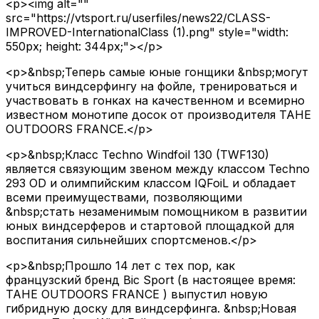
<p><img alt=""
src="https://vtsport.ru/userfiles/news22/CLASS-
IMPROVED-InternationalClass (1).png" style="width:
550px; height: 344px;"></p>
<p>&nbsp;Теперь самые юные гонщики &nbsp;могут
учиться виндсерфингу на фойле, тренироваться и
участвовать в гонках на качественном и всемирно
известном монотипе досок от производителя TAHE
OUTDOORS FRANCE.</p>
<p>&nbsp;Класс Techno Windfoil 130 (TWF130)
является связующим звеном между классом Techno
293 OD и олимпийским классом IQFoiL и обладает
всеми преимуществами, позволяющими
&nbsp;стать незаменимым помощником в развитии
юных виндсерферов и стартовой площадкой для
воспитания сильнейших спортсменов.</p>
<p>&nbsp;Прошло 14 лет с тех пор, как
французский бренд Bic Sport (в настоящее время:
TAHE OUTDOORS FRANCE ) выпустил новую
гибридную доску для виндсерфинга. &nbsp;Новая