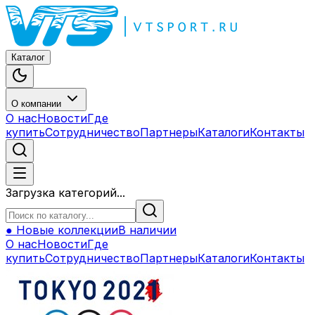
Каталог
О компании
О нас
Новости
Где
купить
Сотрудничество
Партнеры
Каталоги
Контакты
Загрузка категорий...
● Новые коллекции
В наличии
О нас
Новости
Где
купить
Сотрудничество
Партнеры
Каталоги
Контакты