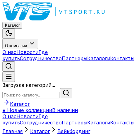
Каталог
О компании
О нас
Новости
Где
купить
Сотрудничество
Партнеры
Каталоги
Контакты
Загрузка категорий...
Каталог
● Новые коллекции
В наличии
О нас
Новости
Где
купить
Сотрудничество
Партнеры
Каталоги
Контакты
Главная
Каталог
Вейкбординг