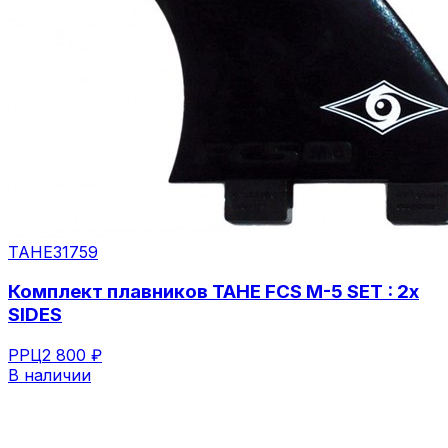
TAHE
31759
Комплект плавников TAHE FCS M-5 SET : 2x
SIDES
РРЦ
2 800 ₽
В наличии