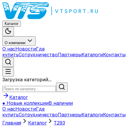
Каталог
О компании
О нас
Новости
Где
купить
Сотрудничество
Партнеры
Каталоги
Контакты
Загрузка категорий...
Каталог
● Новые коллекции
В наличии
О нас
Новости
Где
купить
Сотрудничество
Партнеры
Каталоги
Контакты
Главная
Каталог
T293