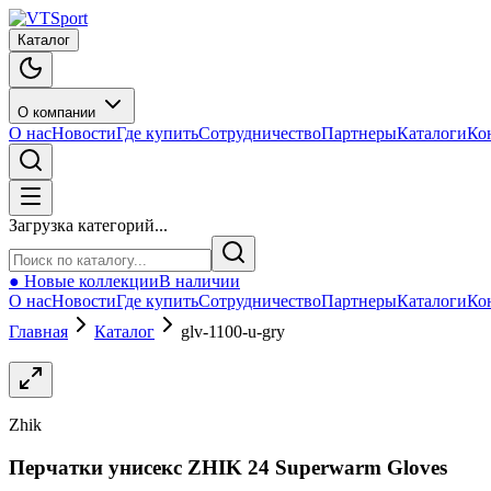
Каталог
О компании
О нас
Новости
Где купить
Сотрудничество
Партнеры
Каталоги
Ко
Загрузка категорий...
● Новые коллекции
В наличии
О нас
Новости
Где купить
Сотрудничество
Партнеры
Каталоги
Ко
Главная
Каталог
glv-1100-u-gry
Zhik
Перчатки унисекс ZHIK 24 Superwarm Gloves