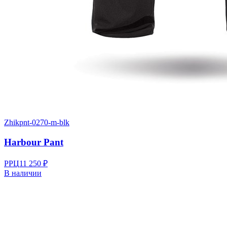
Zhik
pnt-0270-m-blk
Harbour Pant
РРЦ
11 250 ₽
В наличии