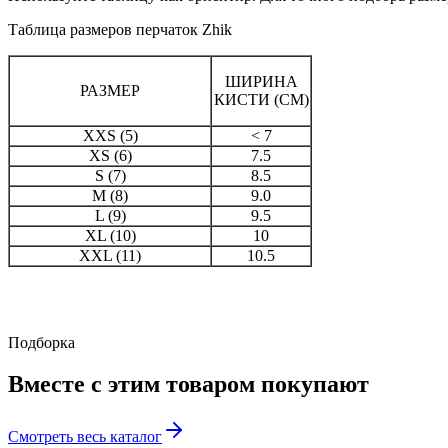
Таблица размеров перчаток Zhik
ШИРИНА
РАЗМЕР
КИСТИ (СМ)
XXS (5)
< 7
XS (6)
7.5
S (7)
8.5
M (8)
9.0
L (9)
9.5
XL (10)
10
XXL (11)
10.5
Подборка
Вместе с этим товаром
покупают
Смотреть весь каталог