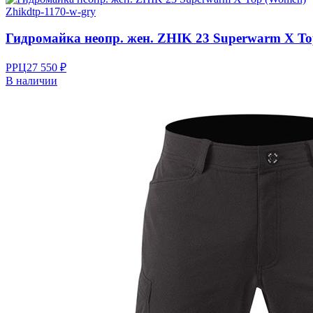
Zhik
dtp-1170-w-gry
Гидромайка неопр. жен. ZHIK 23 Superwarm X T
РРЦ
27 550 ₽
В наличии