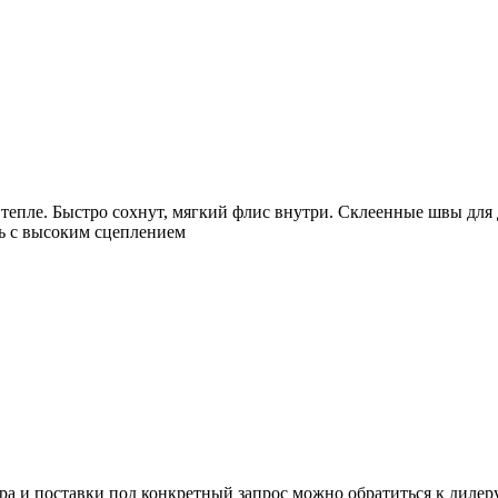
в тепле. Быстро сохнут, мягкий флис внутри. Склеенные швы д
нь с высоким сцеплением
ра и поставки под конкретный запрос можно обратиться к дилер