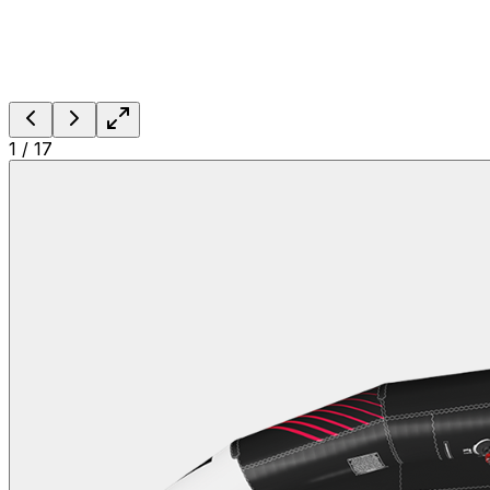
1
/
17