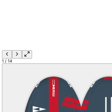
1
/
14