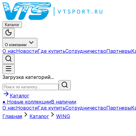
Каталог
О компании
О нас
Новости
Где купить
Сотрудничество
Партнеры
К
Загрузка категорий...
Каталог
● Новые коллекции
В наличии
О нас
Новости
Где купить
Сотрудничество
Партнеры
К
Главная
Каталог
WING