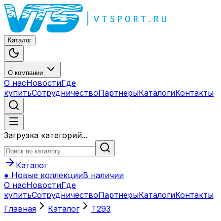
Каталог
О компании
О нас
Новости
Где
купить
Сотрудничество
Партнеры
Каталоги
Контакты
Загрузка категорий...
Каталог
● Новые коллекции
В наличии
О нас
Новости
Где
купить
Сотрудничество
Партнеры
Каталоги
Контакты
Главная
Каталог
T293