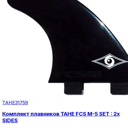
TAHE
31759
Комплект плавников TAHE FCS M-5 SET : 2x
SIDES