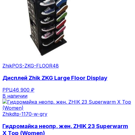
Zhik
POS-ZKG-FLOOR48
Дисплей Zhik ZKG Large Floor Display
РРЦ
46 900 ₽
В наличии
Zhik
dtp-1170-w-gry
Гидромайка неопр. жен. ZHIK 23 Superwarm
X Top (Women)