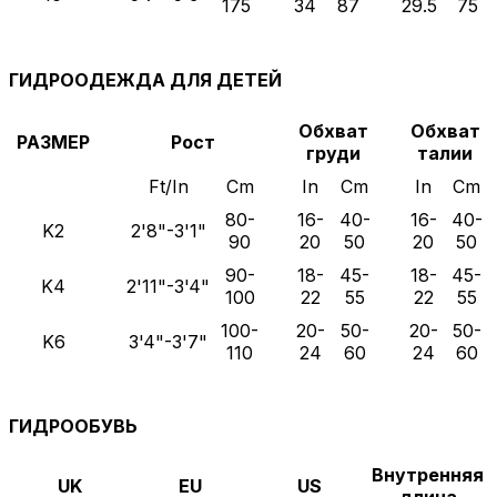
175
34
87
29.5
75
ГИДРООДЕЖДА ДЛЯ ДЕТЕЙ
Обхват
Обхват
РАЗМЕР
Рост
груди
талии
Ft/In
Cm
In
Cm
In
Cm
80-
16-
40-
16-
40-
K2
2'8"-3'1"
90
20
50
20
50
90-
18-
45-
18-
45-
K4
2'11"-3'4"
100
22
55
22
55
100-
20-
50-
20-
50-
K6
3'4"-3'7"
110
24
60
24
60
ГИДРООБУВЬ
Внутренняя
UK
EU
US