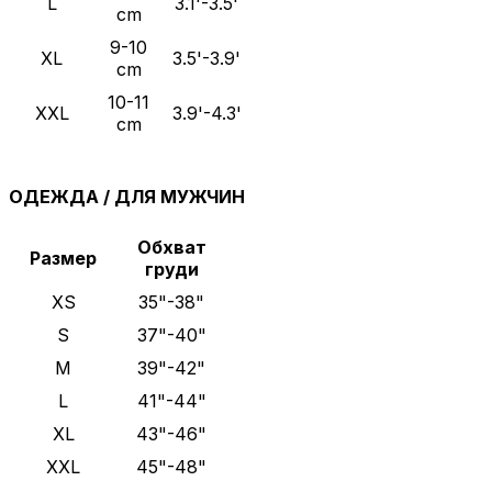
L
3.1'-3.5'
cm
9-10
XL
3.5'-3.9'
cm
10-11
XXL
3.9'-4.3'
cm
ОДЕЖДА / ДЛЯ МУЖЧИН
Обхват
Размер
груди
XS
35"-38"
S
37"-40"
M
39"-42"
L
41"-44"
XL
43"-46"
XXL
45"-48"