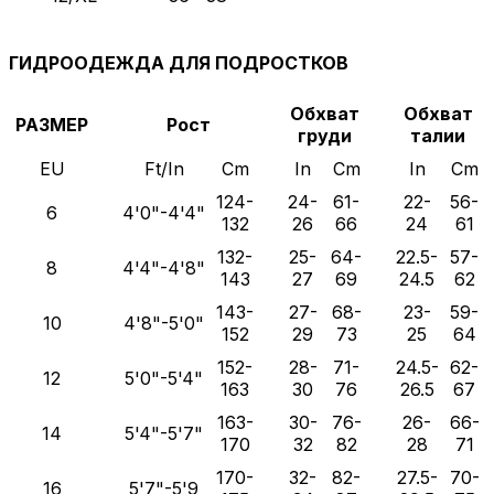
ГИДРООДЕЖДА ДЛЯ ПОДРОСТКОВ
Обхват
Обхват
РАЗМЕР
Рост
груди
талии
EU
Ft/In
Cm
In
Cm
In
Cm
124-
24-
61-
22-
56-
6
4'0"-4'4"
132
26
66
24
61
132-
25-
64-
22.5-
57-
8
4'4"-4'8"
143
27
69
24.5
62
143-
27-
68-
23-
59-
10
4'8"-5'0"
152
29
73
25
64
152-
28-
71-
24.5-
62-
12
5'0"-5'4"
163
30
76
26.5
67
163-
30-
76-
26-
66-
14
5'4"-5'7"
170
32
82
28
71
170-
32-
82-
27.5-
70-
16
5'7"-5'9