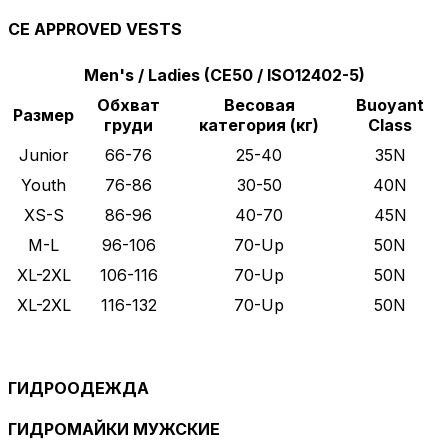
CE APPROVED VESTS
Men's / Ladies (CE50 / ISO12402-5)
Обхват
Весовая
Buoyant
Размер
груди
категория (кг)
Class
Junior
66-76
25-40
35N
Youth
76-86
30-50
40N
XS-S
86-96
40-70
45N
M-L
96-106
70-Up
50N
XL-2XL
106-116
70-Up
50N
XL-2XL
116-132
70-Up
50N
ГИДРООДЕЖДА
ГИДРОМАЙКИ МУЖСКИЕ