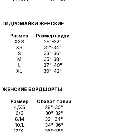
ГИДРОМАЙКИ ЖЕНСКИЕ
Размер
Размер груди
XXS
29"-32"
XS
31"-34"
S
33"-36"
M
35"-38"
L
37"-40"
XL
39"-42"
ЖЕНСКИЕ БОРДШОРТЫ
Размер
Обхват талии
4/XS
28"-30"
6/S
30"-32"
8/M
32"-34"
10/L
34"-36"
12/XL
36"-38"