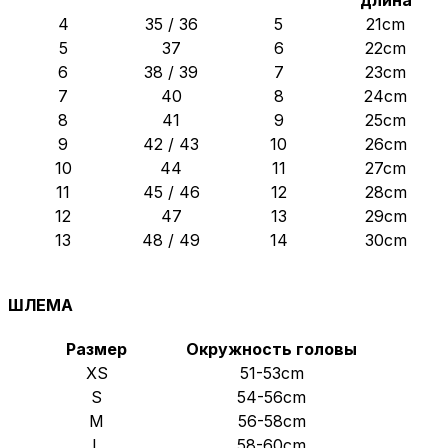
длина
4
35 / 36
5
21cm
5
37
6
22cm
6
38 / 39
7
23cm
7
40
8
24cm
8
41
9
25cm
9
42 / 43
10
26cm
10
44
11
27cm
11
45 / 46
12
28cm
12
47
13
29cm
13
48 / 49
14
30cm
ШЛЕМА
Размер
Окружность головы
XS
51-53cm
S
54-56cm
M
56-58cm
L
58-60cm