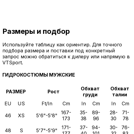
Размеры и
подбор
Используйте таблицу как ориентир. Для точного
подбора размера и поставки под конкретный
запрос можно обратиться к дилеру или напрямую в
VTSport.
ГИДРОКОСТЮМЫ МУЖСКИЕ
Обхват
Обхват
РАЗМЕР
Рост
груди
талии
EU
US
Ft/In
Cm
In
Cm
In
Cm
167-
35-
89-
28-
71-
46
XS
5'6"-5'8"
173
38
96
30
78
171-
37-
94-
30-
76-
48
S
5'7"-5'9"
177
40
101
32
83