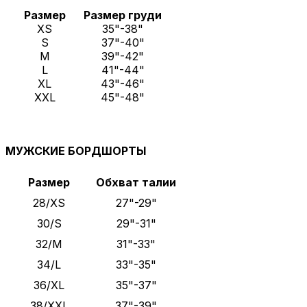
Размер
Размер груди
XS
35"-38"
S
37"-40"
M
39"-42"
L
41"-44"
XL
43"-46"
XXL
45"-48"
МУЖСКИЕ БОРДШОРТЫ
Размер
Обхват талии
28/XS
27"-29"
30/S
29"-31"
32/M
31"-33"
34/L
33"-35"
36/XL
35"-37"
38/XXL
37"-39"