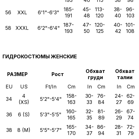
193
46
115
38
98
185-
45-
113-
38-
96-
56
XXL
6'1"-6'3"
191
48
120
40
103
187-
47-
120-
40-
101-
58
XXXL
6'2"-6'4"
193
50
125
42
108
ГИДРОКОСТЮМЫ ЖЕНСКИЕ
Обхват
Обхват
РАЗМЕР
Рост
груди
талии
EU
US
Ft/In
Cm
In
Cm
In
Cm
4
158-
30-
76-
24-
62-
34
5'2"-5'4"
(XS)
163
33
84
27
69
160-
32-
81-
26-
67-
36
6 (S)
5'3"-5'5"
165
35
89
29
74
165-
34-
86-
28-
72-
38
8 (M)
5'5"-5'7"
170
37
94
31
79