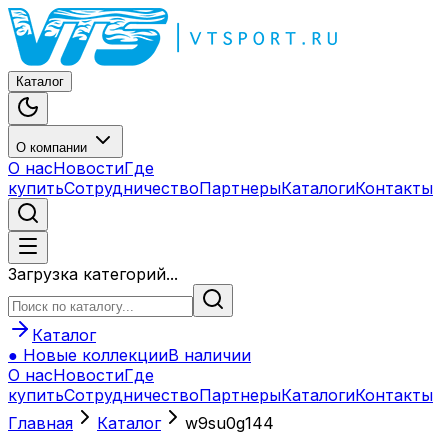
Каталог
О компании
О нас
Новости
Где
купить
Сотрудничество
Партнеры
Каталоги
Контакты
Загрузка категорий...
Каталог
● Новые коллекции
В наличии
О нас
Новости
Где
купить
Сотрудничество
Партнеры
Каталоги
Контакты
Главная
Каталог
w9su0g144