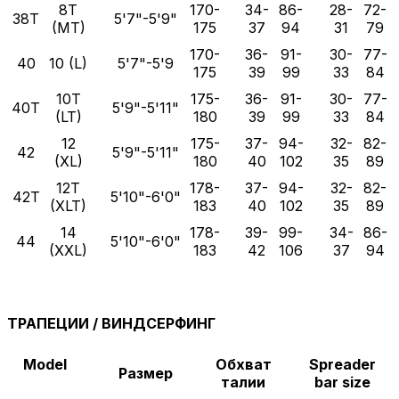
8T
170-
34-
86-
28-
72-
38T
5'7"-5'9"
(MT)
175
37
94
31
79
170-
36-
91-
30-
77-
40
10 (L)
5'7"-5'9
175
39
99
33
84
10T
175-
36-
91-
30-
77-
40T
5'9"-5'11"
(LT)
180
39
99
33
84
12
175-
37-
94-
32-
82-
42
5'9"-5'11"
(XL)
180
40
102
35
89
12T
178-
37-
94-
32-
82-
42T
5'10"-6'0"
(XLT)
183
40
102
35
89
14
178-
39-
99-
34-
86-
44
5'10"-6'0"
(XXL)
183
42
106
37
94
ТРАПЕЦИИ / ВИНДСЕРФИНГ
Model
Обхват
Spreader
Размер
талии
bar size