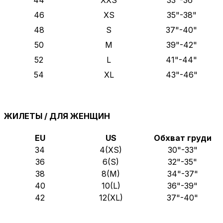
44
XXS
33"-36"
46
XS
35"-38"
48
S
37"-40"
50
M
39"-42"
52
L
41"-44"
54
XL
43"-46"
ЖИЛЕТЫ / ДЛЯ ЖЕНЩИН
EU
US
Обхват груди
34
4(XS)
30"-33"
36
6(S)
32"-35"
38
8(M)
34"-37"
40
10(L)
36"-39"
42
12(XL)
37"-40"