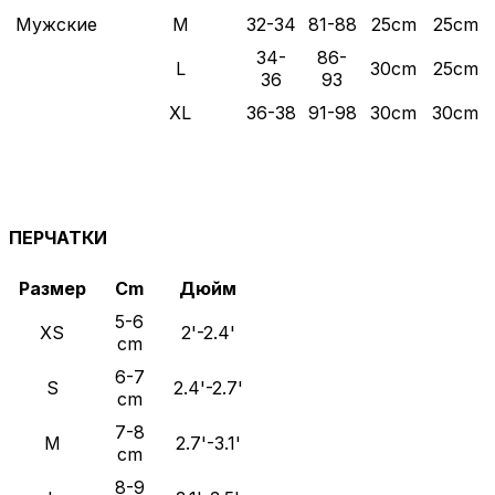
Мужские
M
32-34
81-88
25cm
25cm
34-
86-
L
30cm
25cm
36
93
XL
36-38
91-98
30cm
30cm
ПЕРЧАТКИ
Размер
Cm
Дюйм
5-6
XS
2'-2.4'
cm
6-7
S
2.4'-2.7'
cm
7-8
M
2.7'-3.1'
cm
8-9