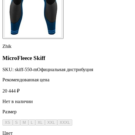
Zhik
MicroFleece Skiff
SKU:
skiff-550-m
Официальная дистрибуция
Рекомендованная цена
20 444 ₽
Нет в наличии
Размер
XS
S
M
L
XL
XXL
XXXL
Цвет