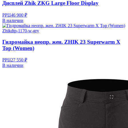
Дисплей Zhik ZKG Large Floor Display
РРЦ
46 900 ₽
В наличии
Zhik
dtp-1170-w-gry
Гидромайка неопр. жен. ZHIK 23 Superwarm X
Top (Women)
РРЦ
27 550 ₽
В наличии