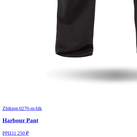
Zhik
pnt-0270-m-blk
Harbour Pant
РРЦ
11 250 ₽