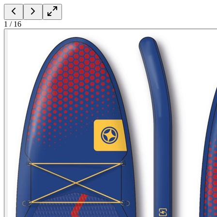
1
/
16