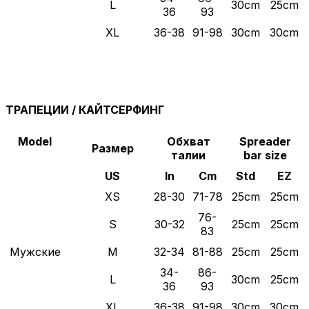
L
30cm
25cm
36
93
XL
36-38
91-98
30cm
30cm
ТРАПЕЦИИ / КАЙТСЕРФИНГ
Model
Обхват
Spreader
Размер
талии
bar size
US
In
Cm
Std
EZ
XS
28-30
71-78
25cm
25cm
76-
S
30-32
25cm
25cm
83
Мужские
M
32-34
81-88
25cm
25cm
34-
86-
L
30cm
25cm
36
93
XL
36-38
91-98
30cm
30cm