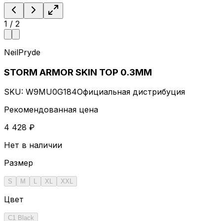
1
/
2
NeilPryde
STORM ARMOR SKIN TOP 0.3MM
SKU:
W9MU0G184
Официальная дистрибуция
Рекомендованная цена
4 428 ₽
Нет в наличии
Размер
S
M
L
XL
XXL
Цвет
C1 Black