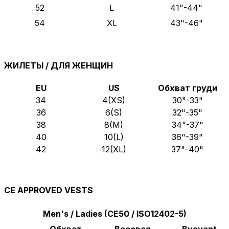
52
L
41"-44"
54
XL
43"-46"
ЖИЛЕТЫ / ДЛЯ ЖЕНЩИН
EU
US
Обхват груди
34
4(XS)
30"-33"
36
6(S)
32"-35"
38
8(M)
34"-37"
40
10(L)
36"-39"
42
12(XL)
37"-40"
CE APPROVED VESTS
Men's / Ladies (CE50 / ISO12402-5)