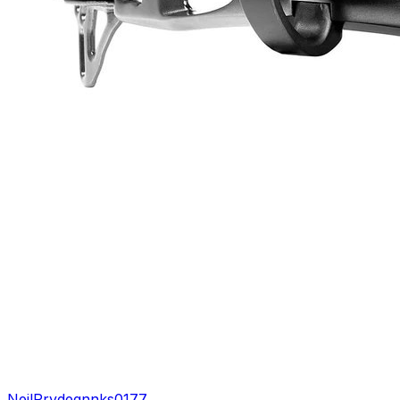
NeilPryde
gnnks0177