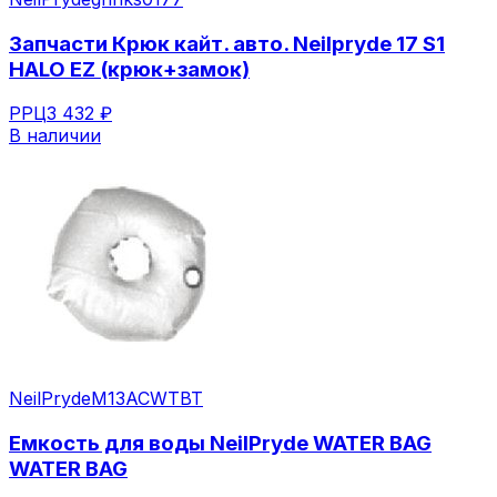
Запчасти Крюк кайт. авто. Neilpryde 17 S1
HALO EZ (крюк+замок)
РРЦ
3 432 ₽
В наличии
NeilPryde
M13ACWTBT
Емкость для воды NeilPryde WATER BAG
WATER BAG