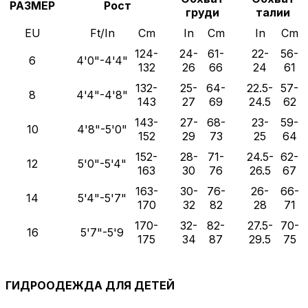
РАЗМЕР
Рост
груди
талии
EU
Ft/In
Cm
In
Cm
In
Cm
124-
24-
61-
22-
56-
6
4'0"-4'4"
132
26
66
24
61
132-
25-
64-
22.5-
57-
8
4'4"-4'8"
143
27
69
24.5
62
143-
27-
68-
23-
59-
10
4'8"-5'0"
152
29
73
25
64
152-
28-
71-
24.5-
62-
12
5'0"-5'4"
163
30
76
26.5
67
163-
30-
76-
26-
66-
14
5'4"-5'7"
170
32
82
28
71
170-
32-
82-
27.5-
70-
16
5'7"-5'9
175
34
87
29.5
75
ГИДРООДЕЖДА ДЛЯ ДЕТЕЙ