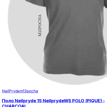
NeilPryde
m13pocha
Поло Neilpryde 15 NeilprydeWS POLO (PIQUE) -
CHARCOAL