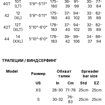
10T
175-
36-
91-
30-
77-
40T
5'9"-5'11"
(LT)
180
39
99
33
84
12
175-
37-
94-
32-
82-
42
5'9"-5'11"
(XL)
180
40
102
35
89
12T
178-
37-
94-
32-
82-
42T
5'10"-6'0"
(XLT)
183
40
102
35
89
14
178-
39-
99-
34-
86-
44
5'10"-6'0"
(XXL)
183
42
106
37
94
ТРАПЕЦИИ / ВИНДСЕРФИНГ
Model
Обхват
Spreader
Размер
талии
bar size
US
In
Cm
Std
EZ
XS
28-30
71-78
25cm
25cm
76-
S
30-32
25cm
25cm
83