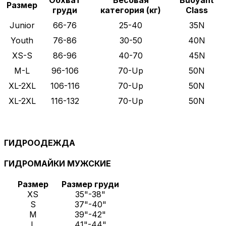
Обхват
Весовая
Buoyant
Размер
груди
категория (кг)
Class
Junior
66-76
25-40
35N
Youth
76-86
30-50
40N
XS-S
86-96
40-70
45N
M-L
96-106
70-Up
50N
XL-2XL
106-116
70-Up
50N
XL-2XL
116-132
70-Up
50N
ГИДРООДЕЖДА
ГИДРОМАЙКИ МУЖСКИЕ
Размер
Размер груди
XS
35"-38"
S
37"-40"
M
39"-42"
L
41"-44"