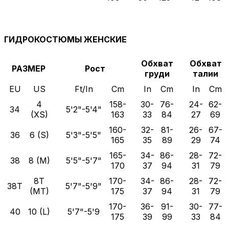
ГИДРОКОСТЮМЫ ЖЕНСКИЕ
Обхват
Обхват
РАЗМЕР
Рост
груди
талии
EU
US
Ft/In
Cm
In
Cm
In
Cm
4
158-
30-
76-
24-
62-
34
5'2"-5'4"
(XS)
163
33
84
27
69
160-
32-
81-
26-
67-
36
6 (S)
5'3"-5'5"
165
35
89
29
74
165-
34-
86-
28-
72-
38
8 (M)
5'5"-5'7"
170
37
94
31
79
8T
170-
34-
86-
28-
72-
38T
5'7"-5'9"
(MT)
175
37
94
31
79
170-
36-
91-
30-
77-
40
10 (L)
5'7"-5'9
175
39
99
33
84