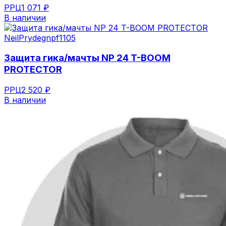
РРЦ
1 071 ₽
В наличии
NeilPryde
gnpf1105
Защита гика/мачты NP 24 T-BOOM
PROTECTOR
РРЦ
2 520 ₽
В наличии