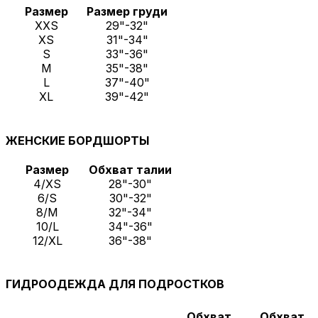
Размер
Размер груди
XXS
29"-32"
XS
31"-34"
S
33"-36"
M
35"-38"
L
37"-40"
XL
39"-42"
ЖЕНСКИЕ БОРДШОРТЫ
Размер
Обхват талии
4/XS
28"-30"
6/S
30"-32"
8/M
32"-34"
10/L
34"-36"
12/XL
36"-38"
ГИДРООДЕЖДА ДЛЯ ПОДРОСТКОВ
Обхват
Обхват