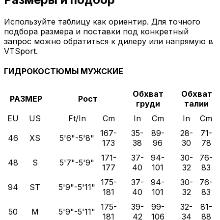
Используйте таблицу как ориентир. Для точного
подбора размера и поставки под конкретный
запрос можно обратиться к дилеру или напрямую в
VTSport.
ГИДРОКОСТЮМЫ МУЖСКИЕ
Обхват
Обхват
РАЗМЕР
Рост
груди
талии
EU
US
Ft/In
Cm
In
Cm
In
Cm
167-
35-
89-
28-
71-
46
XS
5'6"-5'8"
173
38
96
30
78
171-
37-
94-
30-
76-
48
S
5'7"-5'9"
177
40
101
32
83
175-
37-
94-
30-
76-
94
ST
5'9"-5'11"
181
40
101
32
83
175-
39-
99-
32-
81-
50
M
5'9"-5'11"
181
42
106
34
88