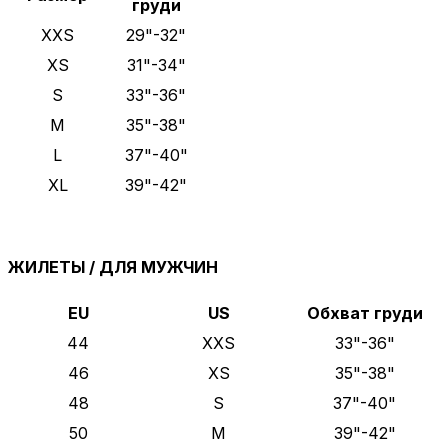
груди
XXS
29"-32"
XS
31"-34"
S
33"-36"
M
35"-38"
L
37"-40"
XL
39"-42"
ЖИЛЕТЫ / ДЛЯ МУЖЧИН
EU
US
Обхват груди
44
XXS
33"-36"
46
XS
35"-38"
48
S
37"-40"
50
M
39"-42"