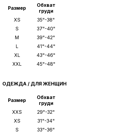
Обхват
Размер
груди
XS
35"-38"
S
37"-40"
M
39"-42"
L
41"-44"
XL
43"-46"
XXL
45"-48"
ОДЕЖДА / ДЛЯ ЖЕНЩИН
Обхват
Размер
груди
XXS
29"-32"
XS
31"-34"
S
33"-36"