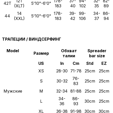
12T
178-
37-
94-
32-
82-
42T
5'10"-6'0"
(XLT)
183
40
102
35
89
14
178-
39-
99-
34-
86-
44
5'10"-6'0"
(XXL)
183
42
106
37
94
ТРАПЕЦИИ / ВИНДСЕРФИНГ
Model
Обхват
Spreader
Размер
талии
bar size
US
In
Cm
Std
EZ
XS
28-30
71-78
25cm
25cm
76-
S
30-32
25cm
25cm
83
Мужские
M
32-34
81-88
25cm
25cm
34-
86-
L
30cm
25cm
36
93
XL
36-38
91-98
30cm
30cm