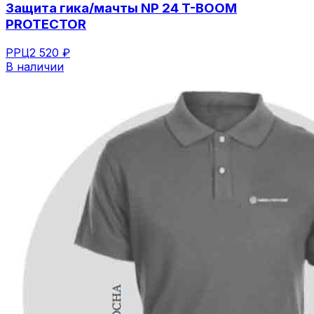
Защита гика/мачты NP 24 T-BOOM
PROTECTOR
РРЦ
2 520 ₽
В наличии