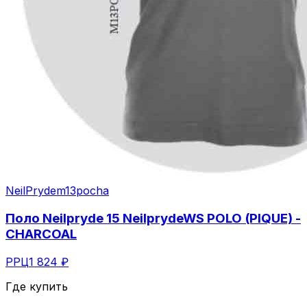
NeilPryde
m13pocha
Поло Neilpryde 15 NeilprydeWS POLO (PIQUE) -
CHARCOAL
РРЦ
1 824 ₽
Где купить