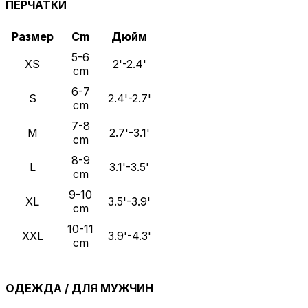
ПЕРЧАТКИ
Размер
Cm
Дюйм
5-6
XS
2'-2.4'
cm
6-7
S
2.4'-2.7'
cm
7-8
M
2.7'-3.1'
cm
8-9
L
3.1'-3.5'
cm
9-10
XL
3.5'-3.9'
cm
10-11
XXL
3.9'-4.3'
cm
ОДЕЖДА / ДЛЯ МУЖЧИН