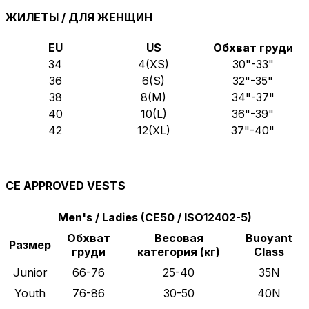
ЖИЛЕТЫ / ДЛЯ ЖЕНЩИН
EU
US
Обхват груди
34
4(XS)
30"-33"
36
6(S)
32"-35"
38
8(M)
34"-37"
40
10(L)
36"-39"
42
12(XL)
37"-40"
CE APPROVED VESTS
Men's / Ladies (CE50 / ISO12402-5)
Обхват
Весовая
Buoyant
Размер
груди
категория (кг)
Class
Junior
66-76
25-40
35N
Youth
76-86
30-50
40N