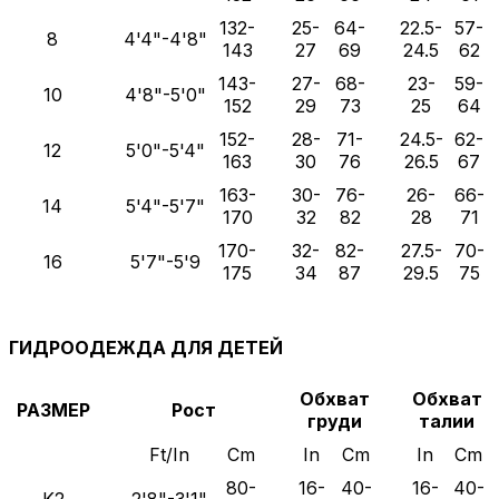
132-
25-
64-
22.5-
57-
8
4'4"-4'8"
143
27
69
24.5
62
143-
27-
68-
23-
59-
10
4'8"-5'0"
152
29
73
25
64
152-
28-
71-
24.5-
62-
12
5'0"-5'4"
163
30
76
26.5
67
163-
30-
76-
26-
66-
14
5'4"-5'7"
170
32
82
28
71
170-
32-
82-
27.5-
70-
16
5'7"-5'9
175
34
87
29.5
75
ГИДРООДЕЖДА ДЛЯ ДЕТЕЙ
Обхват
Обхват
РАЗМЕР
Рост
груди
талии
Ft/In
Cm
In
Cm
In
Cm
80-
16-
40-
16-
40-
K2
2'8"-3'1"