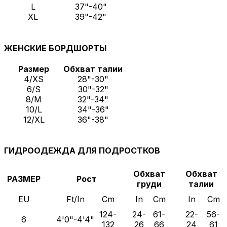
L
37"-40"
XL
39"-42"
ЖЕНСКИЕ БОРДШОРТЫ
Размер
Обхват талии
4/XS
28"-30"
6/S
30"-32"
8/M
32"-34"
10/L
34"-36"
12/XL
36"-38"
ГИДРООДЕЖДА ДЛЯ ПОДРОСТКОВ
Обхват
Обхват
РАЗМЕР
Рост
груди
талии
EU
Ft/In
Cm
In
Cm
In
Cm
124-
24-
61-
22-
56-
6
4'0"-4'4"
132
26
66
24
61