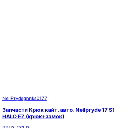
NeilPryde
gnnks0177
Запчасти Крюк кайт. авто. Neilpryde 17 S1
HALO EZ (крюк+замок)
РРЦ
3 432 ₽